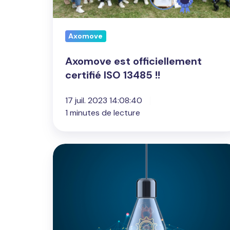
Axomove
Axomove est officiellement
certifié ISO 13485 !!
17 juil. 2023 14:08:40
1 minutes de lecture
Axomove
lauréat
de
l'appel
à
projet