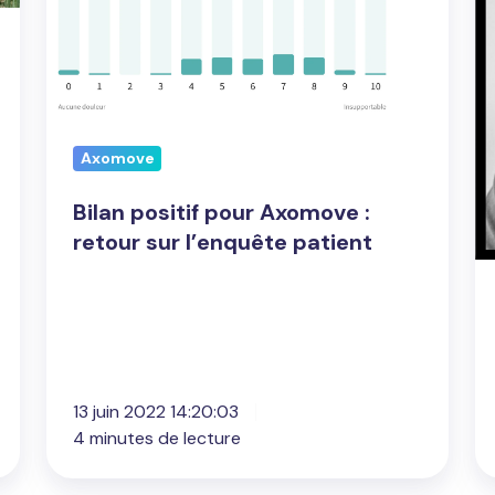
retour
sur
l’enquête
patient
Axomove
Bilan positif pour Axomove :
retour sur l’enquête patient
13 juin 2022 14:20:03
4 minutes de lecture