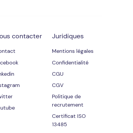
ous contacter
Juridiques
ontact
Mentions légales
acebook
Confidentialité
nkedin
CGU
nstagram
CGV
itter
Politique de
recrutement
outube
Certificat ISO
13485