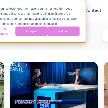
 pour collecter des informations sur la manière dont vous
A propos
Ressources
Tarifs
Contact
Nous utilisons ces informations afin d'améliorer et de
ndicateurs concernant nos visiteurs à la fois sur ce site web
 consultez notre politique de confidentialité.
r mes
Accepter
Refuser
rences
Les
AP
médias
c
parlent
l'
de
d
nous
le
!
p
d