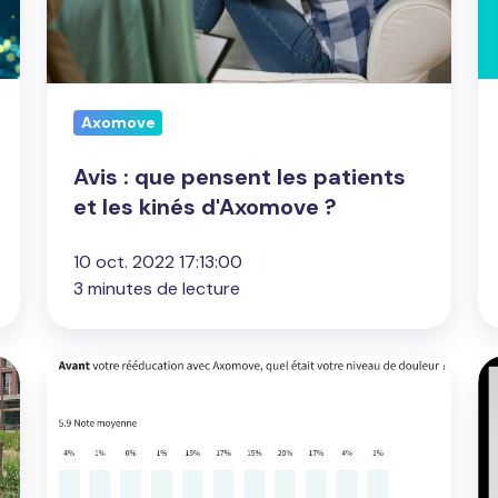
et
les
kinés
d'Axomove
Axomove
?
Avis : que pensent les patients
et les kinés d'Axomove ?
10 oct. 2022 17:13:00
3 minutes de lecture
Bilan
Po
positif
d
pour
m
Axomove
A
:
M