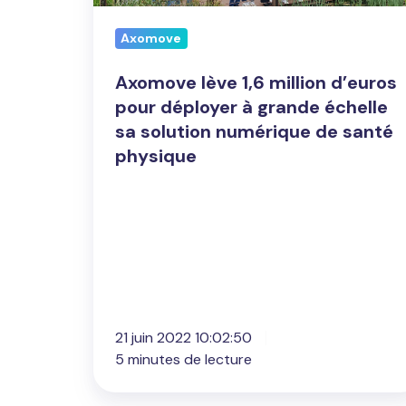
pour
Axomove
déployer
à
Axomove lève 1,6 million d’euros
grande
pour déployer à grande échelle
échelle
sa solution numérique de santé
sa
physique
solution
numérique
de
santé
physique
21 juin 2022 10:02:50
5 minutes de lecture