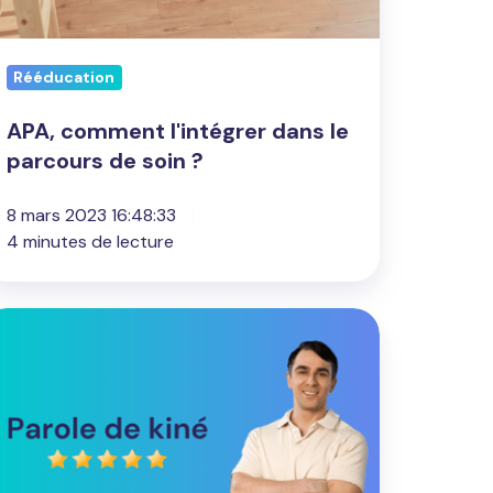
in
Rééducation
APA, comment l'intégrer dans le
parcours de soin ?
8 mars 2023 16:48:33
4 minutes de lecture
role
e
né
1