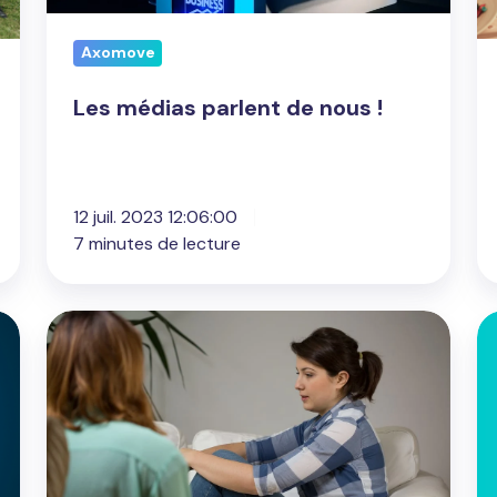
so
?
Axomove
Les médias parlent de nous !
12 juil. 2023 12:06:00
7 minutes de lecture
Avis
Pa
:
d
que
ki
pensent
#
les
patients