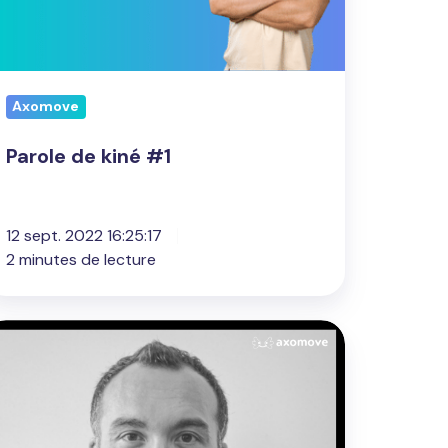
Axomove
Parole de kiné #1
12 sept. 2022 16:25:17
2 minutes de lecture
rtrait
u
ois
lexandre
orel