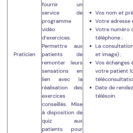
fournir un
service de
Vos nom et pr
programme
Votre adresse é
vidéo
Votre numéro 
d’exercices.
téléphone ;
Permettre aux
La consultatio
Praticien
patients de
et image) ;
remonter leurs
Vos échanges é
sensations en
votre patient l
lien avec la
téléconsultatio
réalisation des
Date de rende
exercices
télésoin.
conseillés. Mise
à disposition de
quiz aux
patients pour