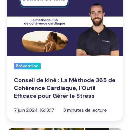
kiné
:
La
Méthode
365
de
Cohérence
Cardiaque,
Prévention
l’Outil
Efficace
Conseil de kiné : La Méthode 365 de
pour
Cohérence Cardiaque, l’Outil
Gérer
Efficace pour Gérer le Stress
le
Stress
7 juin 2024, 16:13:17
3 minutes de lecture