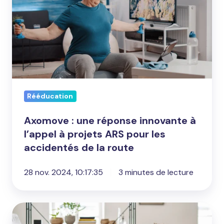
une
réponse
innovante
à
l’appel
à
projets
Rééducation
ARS
pour
Axomove : une réponse innovante à
les
l’appel à projets ARS pour les
accidentés
accidentés de la route
de
la
28 nov. 2024, 10:17:35
3 minutes de lecture
route
Actions
de