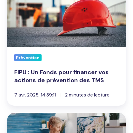
Un
Fonds
pour
financer
vos
actions
de
Prévention
prévention
des
FIPU : Un Fonds pour financer vos
TMS
actions de prévention des TMS
7 avr. 2025, 14:39:11
2 minutes de lecture
Axomove
: