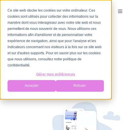
Ce site web stocke les cookies sur votre ordinateur. Ces
FR-FR
cookies sont utilisés pour collecter des informations sur la
manière dont vous interagissez avec notre site web et nous
permettent de nous souvenir de vous. Nous utilisons ces
Bienvenue sur Axoblog
informations afin d'améliorer et de personnaliser votre
expérience de navigation, ainsi que pour l'analyse et les
indicateurs concernant nos visiteurs à la fois sur ce site web
et sur d'autres supports. Pour en savoir plus sur les cookies
que nous utilisons, consultez notre politique de
Retrouvez nos articles-conseils sur la
confidentialité.
prévention et la rééducation, nos articles
Gérer mes préférences
scientifiques,... Tout est là pour vous tenir
Accepter
Refuser
informer !