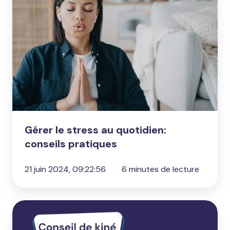
stress
au
quotidien:
conseils
pratiques
Gérer le stress au quotidien:
conseils pratiques
21 juin 2024, 09:22:56
6 minutes de lecture
Conseil
de