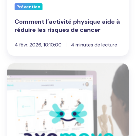
Prévention
Comment l’activité physique aide à
réduire les risques de cancer
4 févr. 2026, 10:10:00
4 minutes de lecture
La
Téléréadaptation
:
Révolution
de
l'Hospitalisation
de
Jour
en