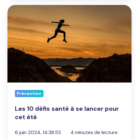
Les
10
défis
santé
à
se
lancer
pour
cet
été
Prévention
Les 10 défis santé à se lancer pour
cet été
6 juin 2024, 14:38:53
4 minutes de lecture