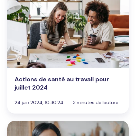
santé
au
travail
pour
juillet
2024
Actions de santé au travail pour
juillet 2024
24 juin 2024, 10:30:24
3 minutes de lecture
Gérer
le