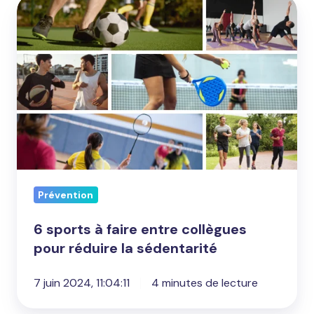
6
sports
à
faire
entre
collègues
pour
réduire
la
sédentarité
Prévention
6 sports à faire entre collègues
pour réduire la sédentarité
7 juin 2024, 11:04:11
4 minutes de lecture