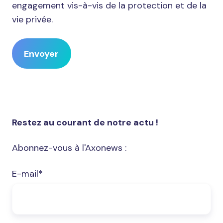
formulaire
engagement vis-à-vis de la protection et de la
de
vie privée.
contact
ou
vous
adresser
directement
notre
correspondante
Restez au courant de notre actu !
de
matériovigilance
Abonnez-vous à l'Axonews :
à
l’adresse
E-mail
*
suivante
:
lucie.poupard@axomove.com.