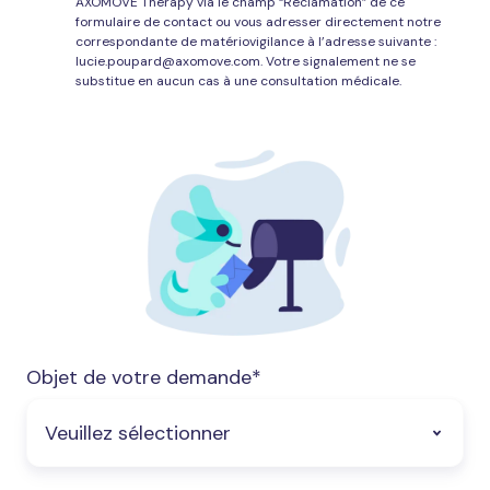
votre
AXOMOVE Therapy via le champ “Réclamation” de ce
formulaire de contact ou vous adresser directement notre
insatisfaction
correspondante de matériovigilance à l’adresse suivante :
vis
lucie.poupard@axomove.com. Votre signalement ne se
substitue en aucun cas à une consultation médicale.
à
vis
de
nos
produits
et
de
nos
services
dans
Objet de votre demande
*
le
champ
“Réclamation”