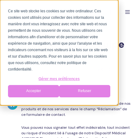
Ce site web stocke les cookies sur votre ordinateur. Ces
FR-FR
cookies sont utilisés pour collecter des informations sur la
manière dont vous interagissez avec notre site web et nous
permettent de nous souvenir de vous. Nous utilisons ces
informations afin d'améliorer et de personnaliser votre
Contactez notre équipe
expérience de navigation, ainsi que pour l'analyse et les
indicateurs concernant nos visiteurs à la fois sur ce site web
et sur d'autres supports. Pour en savoir plus sur les cookies
que nous utilisons, consultez notre politique de
177
177 Allée
Clémentine
Deman, Lille 59000
confidentialité.
Allée
Gérer mes préférences
Clémentine
infos@axomove.com
infos@axomove.com
Accepter
Refuser
Deman,
Lille
Vous
Vous pouvez nous adresser votre insatisfaction vis à vis de nos
produits et de nos services dans le champ “Réclamation” de
59000
pouvez
ce formulaire de contact.
nous
Vous pouvez nous signaler tout effet indésirable, tout incident
adresser
ou risque d’incident lié à l’usage de notre Dispositif Médical