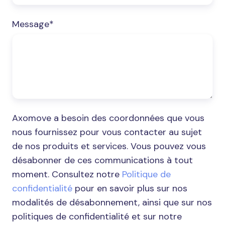
d’incident
lié
Message
*
à
l’usage
de
notre
Dispositif
Médical
AXOMOVE
Axomove a besoin des coordonnées que vous
Therapy
nous fournissez pour vous contacter au sujet
via
de nos produits et services. Vous pouvez vous
le
désabonner de ces communications à tout
champ
moment. Consultez notre
Politique de
“Réclamation”
confidentialité
pour en savoir plus sur nos
de
modalités de désabonnement, ainsi que sur nos
ce
politiques de confidentialité et sur notre