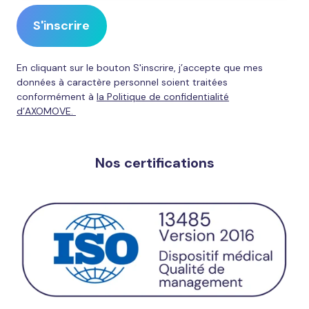
Votre
signalement
ne
se
En cliquant sur le bouton S'inscrire, j’accepte que mes
substitue
données à caractère personnel soient traitées
en
conformément à
la Politique de confidentialité
d’AXOMOVE.
aucun
cas
à
Nos certifications
une
consultation
médicale.