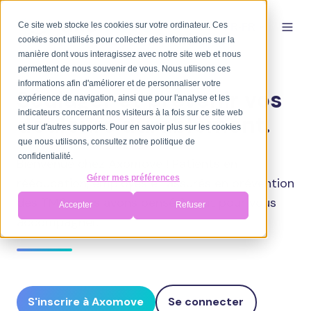
Ce site web stocke les cookies sur votre ordinateur. Ces
FR-FR
cookies sont utilisés pour collecter des informations sur la
manière dont vous interagissez avec notre site web et nous
permettent de nous souvenir de vous. Nous utilisons ces
informations afin d'améliorer et de personnaliser votre
Soulager et prévenir vos
expérience de navigation, ainsi que pour l'analyse et les
indicateurs concernant nos visiteurs à la fois sur ce site web
douleurs durablement.
et sur d'autres supports. Pour en savoir plus sur les cookies
que nous utilisons, consultez notre politique de
confidentialité.
Bienvenue chez Axomove ! Patients en
Gérer mes préférences
rééducation, employés et assurés en prévention
des TMS, nous avons pensé à tout pour vous
Accepter
Refuser
accompagner.
S'inscrire à Axomove
Se connecter