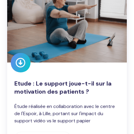
Le
support
joue-
t-
il
sur
la
motivation
des
patients
Etude : Le support joue-t-il sur la
?
motivation des patients ?
Étude réalisée en collaboration avec le centre
de l'Espoir, à Lille, portant sur l'impact du
support vidéo vs le support papier