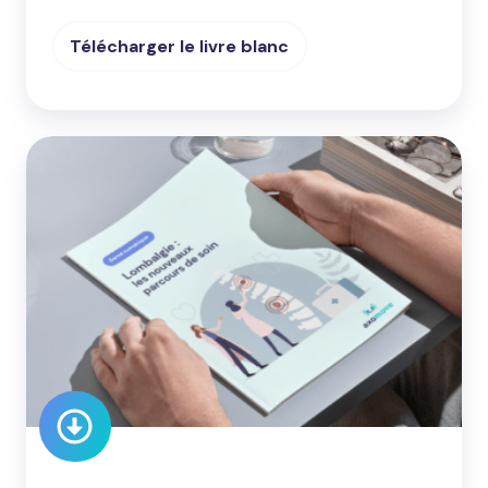
Télécharger le livre blanc
Livre
blanc
:
la
lombalgie