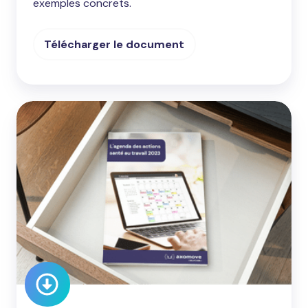
exemples concrets.
Télécharger le document
Agenda
action
santé
au
travail
2024