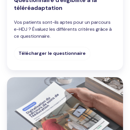
téléréadaptation
Vos patients sont-ils aptes pour un parcours
e-HDJ ? Évaluez les différents critères grâce à
ce questionnaire.
Télécharger le questionnaire
Livre
blanc
:
digitalisation
du
parcoirs
de