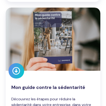
Mon
guide
contre
la
sédentarité
Mon guide contre la sédentarité
Découvrez les étapes pour réduire la
sédentarité dans votre entreprise, dans votre