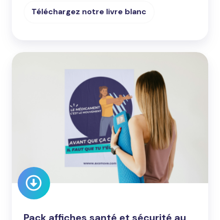
Téléchargez notre livre blanc
Pack
affiches
santé
et
sécurité
au
travail
Pack affiches santé et sécurité au