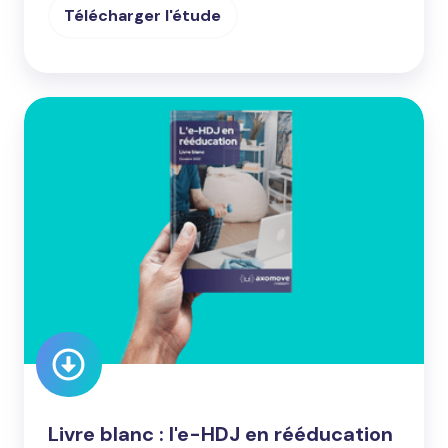
Télécharger l'étude
Livre
blanc
:
l'e-
HDJ
en
rééducation
Livre blanc : l'e-HDJ en rééducation