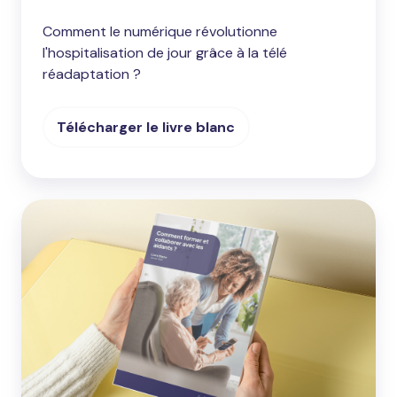
Comment le numérique révolutionne
l'hospitalisation de jour grâce à la télé
réadaptation ?
Télécharger le livre blanc
Livre
blanc
:
les
aidants
dans
le
parcours