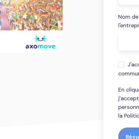
Nom de
l'entrep
J'ac
commun
En cliq
j’accep
personn
la Poli