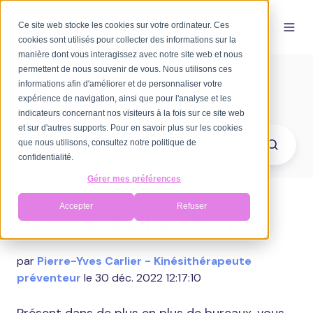
Ce site web stocke les cookies sur votre ordinateur. Ces
FR-FR
cookies sont utilisés pour collecter des informations sur la
manière dont vous interagissez avec notre site web et nous
permettent de nous souvenir de vous. Nous utilisons ces
Bienvenue sur le blog
informations afin d'améliorer et de personnaliser votre
d'Axomove
expérience de navigation, ainsi que pour l'analyse et les
indicateurs concernant nos visiteurs à la fois sur ce site web
et sur d'autres supports. Pour en savoir plus sur les cookies
que nous utilisons, consultez notre politique de
confidentialité.
Gérer mes préférences
Accepter
Refuser
Le swissball au bureau
par
Pierre-Yves Carlier - Kinésithérapeute
préventeur
le 30 déc. 2022 12:17:10
Présent dans de plus en plus de bureaux, vous