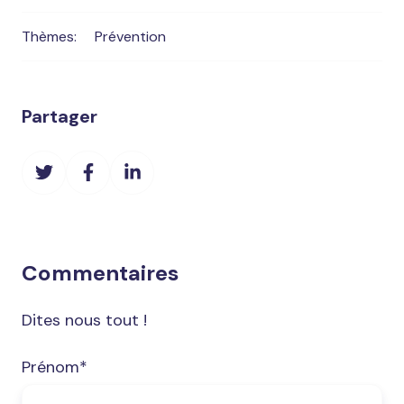
Thèmes:
Prévention
Partager
Partager
Partager
Partager
sur
sur
sur
Twitter
Facebook
LinkedIn
Commentaires
Dites nous tout !
Prénom
*