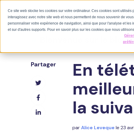
Ce site web stocke les cookies sur votre ordinateur. Ces cookies sont utilisés
Nos offres
interagissez avec notre site web et nous permettent de nous souvenir de vous. 
personnaliser votre expérience de navigation, ainsi que pour l'analyse et les i
et sur d'autres supports. Pour en savoir plus sur les cookies que nous utilisons,
Gére
Bienvenue sur le blog 
préfé
En télét
Partager
Partager
meilleu
sur
Partager
Twitter
la suiva
sur
Partager
Facebook
sur
LinkedIn
par
Alice Leveque
le 23 av