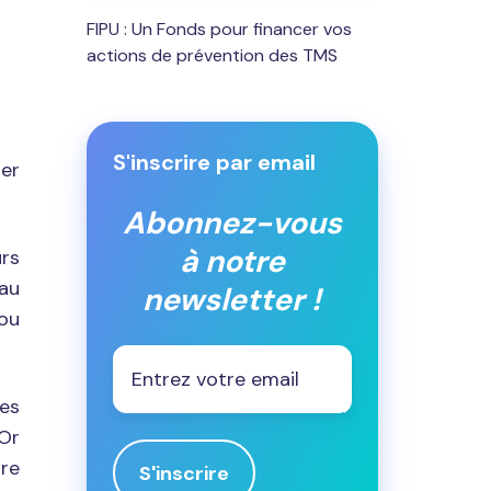
FIPU : Un Fonds pour financer vos
actions de prévention des TMS
S'inscrire par email
ter
Abonnez-vous
à notre
urs
eau
newsletter !
 ou
Email
*
des
 Or
dre