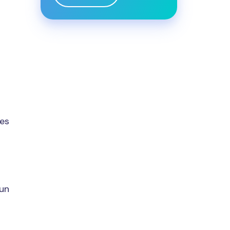
ues
un