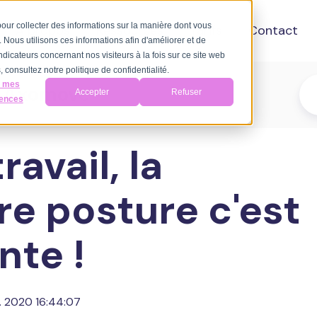
 pour collecter des informations sur la manière dont vous
A propos
Ressources
Tarifs
Contact
Nous utilisons ces informations afin d'améliorer et de
ndicateurs concernant nos visiteurs à la fois sur ce site web
 consultez notre politique de confidentialité.
r mes
d'Axomove
Accepter
Refuser
rences
ravail, la
re posture c'est
nte !
r. 2020 16:44:07