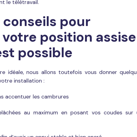
t le télétravail.
conseils pour
 votre position assise
st possible
ure idéale, nous allons toutefois vous donner quelq
otre installation :
ans accentuer les cambrures
relâchées au maximum en posant vos coudes sur 
fin d’avoir un appui stable et bien ancré