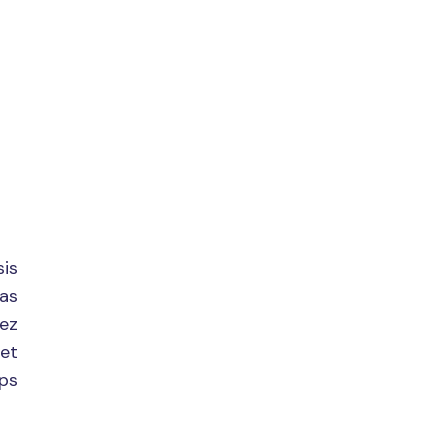
is
bas
sez
 et
mps