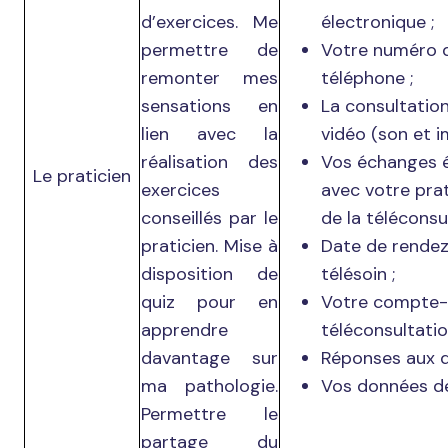
d’exercices. Me
électronique ;
permettre de
Votre numéro 
remonter mes
téléphone ;
sensations en
La consultatio
lien avec la
vidéo (son et i
réalisation des
Vos échanges é
Le praticien
exercices
avec votre prat
conseillés par le
de la téléconsul
praticien. Mise à
Date de rende
disposition de
télésoin ;
quiz pour en
Votre compte-
apprendre
téléconsultatio
davantage sur
Réponses aux q
ma pathologie.
Vos données de
Permettre le
partage du