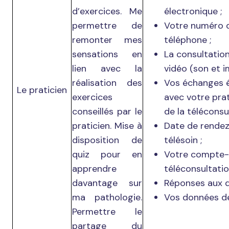
d’exercices. Me
électronique ;
permettre de
Votre numéro 
remonter mes
téléphone ;
sensations en
La consultatio
lien avec la
vidéo (son et i
réalisation des
Vos échanges é
Le praticien
exercices
avec votre prat
conseillés par le
de la téléconsul
praticien. Mise à
Date de rende
disposition de
télésoin ;
quiz pour en
Votre compte-
apprendre
téléconsultatio
davantage sur
Réponses aux q
ma pathologie.
Vos données de
Permettre le
partage du