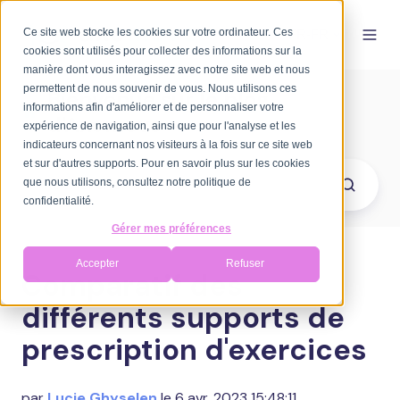
Ce site web stocke les cookies sur votre ordinateur. Ces
FR-FR
cookies sont utilisés pour collecter des informations sur la
manière dont vous interagissez avec notre site web et nous
permettent de nous souvenir de vous. Nous utilisons ces
Bienvenue sur le blog
informations afin d'améliorer et de personnaliser votre
d'Axomove
expérience de navigation, ainsi que pour l'analyse et les
indicateurs concernant nos visiteurs à la fois sur ce site web
et sur d'autres supports. Pour en savoir plus sur les cookies
que nous utilisons, consultez notre politique de
confidentialité.
Gérer mes préférences
Accepter
Refuser
Comparatif des
différents supports de
prescription d'exercices
par
Lucie Ghyselen
le 6 avr. 2023 15:48:11