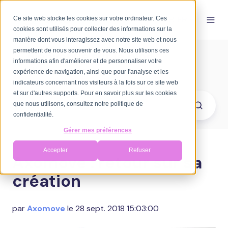
Ce site web stocke les cookies sur votre ordinateur. Ces
FR-FR
cookies sont utilisés pour collecter des informations sur la
manière dont vous interagissez avec notre site web et nous
permettent de nous souvenir de vous. Nous utilisons ces
Bienvenue sur le blog
informations afin d'améliorer et de personnaliser votre
d'Axomove
expérience de navigation, ainsi que pour l'analyse et les
indicateurs concernant nos visiteurs à la fois sur ce site web
et sur d'autres supports. Pour en savoir plus sur les cookies
que nous utilisons, consultez notre politique de
confidentialité.
Gérer mes préférences
Accepter
Refuser
Axomove : retour sur sa
création
par
Axomove
le 28 sept. 2018 15:03:00