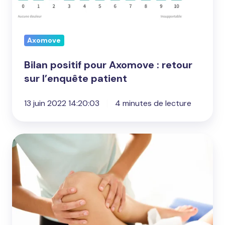
patient
Axomove
Bilan positif pour Axomove : retour
sur l’enquête patient
13 juin 2022 14:20:03
4 minutes de lecture
Kinésithérapeutes
:
Pourquoi
faire
de
la