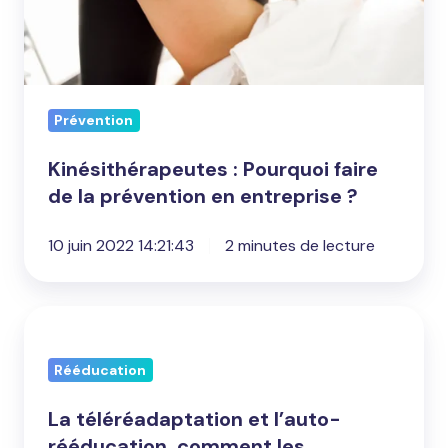
prévention
en
entreprise
?
Prévention
Kinésithérapeutes : Pourquoi faire
de la prévention en entreprise ?
10 juin 2022 14:21:43
2 minutes de lecture
La
téléréadaptation
Rééducation
et
l’auto-
La téléréadaptation et l’auto-
rééducation,
rééducation, comment les