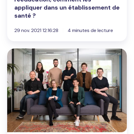
comment
appliquer dans un établissement de
les
santé ?
appliquer
dans
29 nov. 2021 12:16:28
4 minutes de lecture
un
établissement
Axomove
de
&
santé
Alve
?
:
le
partenariat
international
franco-
allemand