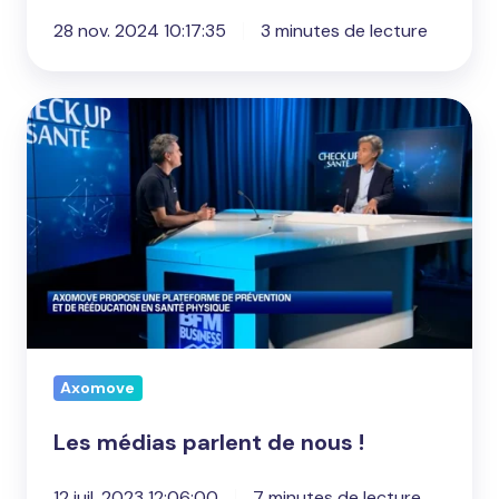
la
28 nov. 2024 10:17:35
3 minutes de lecture
route
Les
médias
parlent
de
nous
!
Axomove
Les médias parlent de nous !
12 juil. 2023 12:06:00
7 minutes de lecture