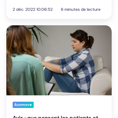
2 déc. 2022 10:06:52
6 minutes de lecture
Avis
:
que
pensent
les
patients
et
les
kinés
d'Axomove
?
Axomove
Avis : que pensent les patients et