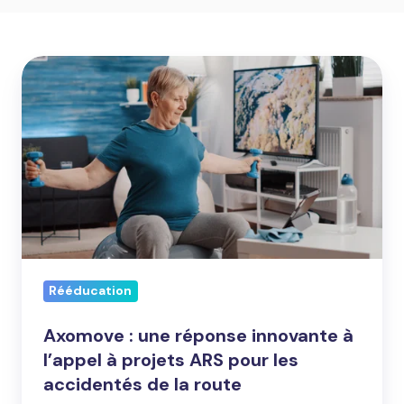
Axomove
:
une
réponse
innovante
à
l’appel
à
projets
Rééducation
ARS
pour
Axomove : une réponse innovante à
les
l’appel à projets ARS pour les
accidentés
accidentés de la route
de