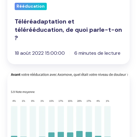
Rééducation
Téléréadaptation et
télérééducation, de quoi parle-t-on
?
18 août 2022 15:00:00
6 minutes de lecture
Bilan
positif
pour
Axomove
:
retour
sur
l’enquête