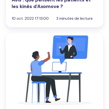
les kinés d'Axomove ?
10 oct. 2022 17:13:00
3 minutes de lecture
Téléréadaptation
et
télérééducation,
de
quoi
parle-
t-
on
?