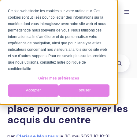
Ce site web stocke les cookies sur votre ordinateur. Ces
FR-FR
cookies sont utilisés pour collecter des informations sur la
manière dont vous interagissez avec notre site web et nous
permettent de nous souvenir de vous. Nous utilisons ces
Bienvenue sur le blog
informations afin d'améliorer et de personnaliser votre
d'Axomove
expérience de navigation, ainsi que pour l'analyse et les
indicateurs concernant nos visiteurs à la fois sur ce site web
et sur d'autres supports. Pour en savoir plus sur les cookies
que nous utilisons, consultez notre politique de
confidentialité.
Gérer mes préférences
Accepter
Refuser
7 choses à mettre en
place pour conserver les
acquis du centre
par
Clarisse Montaux
le 30 mai 2023 10:10:31