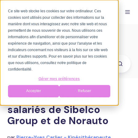
Ce site web stocke les cookies sur votre ordinateur. Ces
FR-FR
cookies sont utilisés pour collecter des informations sur la
manière dont vous interagissez avec notre site web et nous
permettent de nous souvenir de vous. Nous utilisons ces
Bienvenue sur le blog
informations afin d'améliorer et de personnaliser votre
d'Axomove
expérience de navigation, ainsi que pour l'analyse et les
indicateurs concernant nos visiteurs à la fois sur ce site web
et sur d'autres supports. Pour en savoir plus sur les cookies
que nous utilisons, consultez notre politique de
confidentialité.
Gérer mes préférences
Accepter
Refuser
Sur le terrain avec les
salariés de Sibelco
Group et de Norauto
par
Pierre-Yves Carlier - Kinésithérapeute