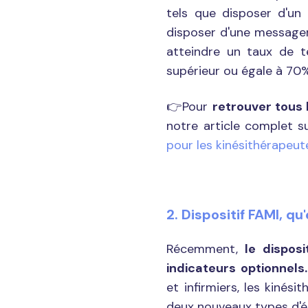
tels que disposer d'un 
disposer d'une messager
atteindre un taux de té
supérieur ou égale à 70%
👉Pour
retrouver tous l
notre article complet su
pour les kinésithérapeut
2. Dispositif FAMI, q
Récemment,
le disposi
indicateurs optionnels
et infirmiers, les kinés
deux nouveaux types d'