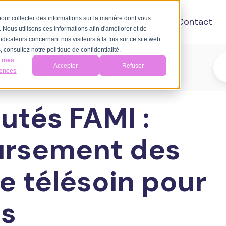
 pour collecter des informations sur la manière dont vous
A propos
Ressources
Tarifs
Contact
Nous utilisons ces informations afin d'améliorer et de
ndicateurs concernant nos visiteurs à la fois sur ce site web
 consultez notre politique de confidentialité.
r mes
d'Axomove
Accepter
Refuser
rences
utés FAMI :
rsement des
de télésoin pour
és