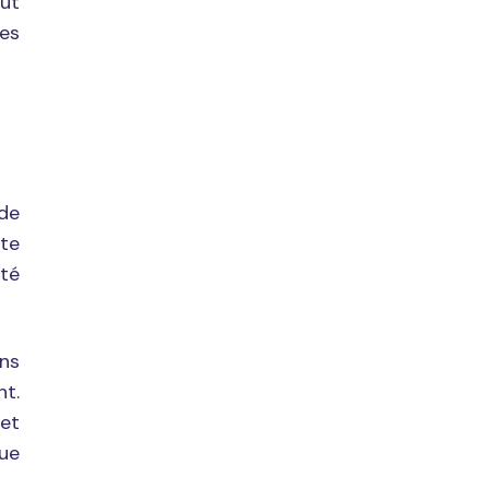
eut
des
 de
rte
ité
ans
nt.
 et
que