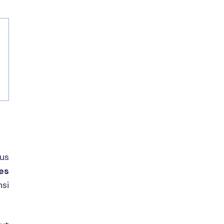
lus
es
nsi