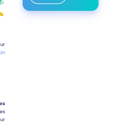
sur
ion
es
tes
our