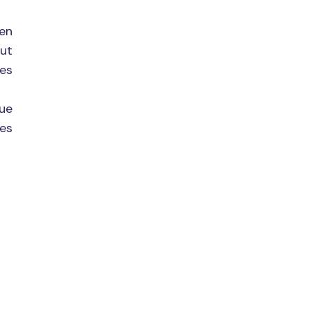
en
lut
es
que
des
s