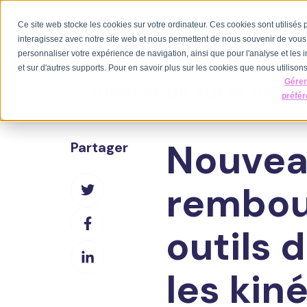
Ce site web stocke les cookies sur votre ordinateur. Ces cookies sont utilisés
Nos offres
interagissez avec notre site web et nous permettent de nous souvenir de vous. 
personnaliser votre expérience de navigation, ainsi que pour l'analyse et les i
et sur d'autres supports. Pour en savoir plus sur les cookies que nous utilisons,
Gére
Bienvenue sur le blog 
préfé
Nouvea
Partager
Partager
rembou
sur
Partager
Twitter
outils 
sur
Partager
Facebook
sur
les kin
LinkedIn