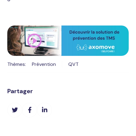
Thèmes:
Prévention
QVT
Partager
Partager
Partager
Partager
sur
sur
sur
Twitter
Facebook
LinkedIn