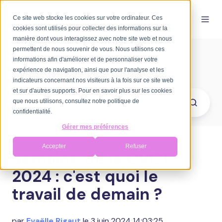
Ce site web stocke les cookies sur votre ordinateur. Ces
FR-FR
cookies sont utilisés pour collecter des informations sur la
manière dont vous interagissez avec notre site web et nous
permettent de nous souvenir de vous. Nous utilisons ces
Bienvenue sur le blog
informations afin d'améliorer et de personnaliser votre
d'Axomove
expérience de navigation, ainsi que pour l'analyse et les
indicateurs concernant nos visiteurs à la fois sur ce site web
et sur d'autres supports. Pour en savoir plus sur les cookies
que nous utilisons, consultez notre politique de
confidentialité.
Gérer mes préférences
Accepter
Refuser
Semaine de la QVCT
2024 : c'est quoi le
travail de demain ?
par
Evaëlle Rigaut
le 3 juin 2024 14:03:25