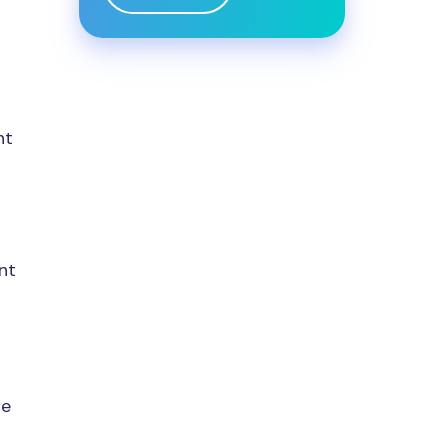
nt
nt
ue