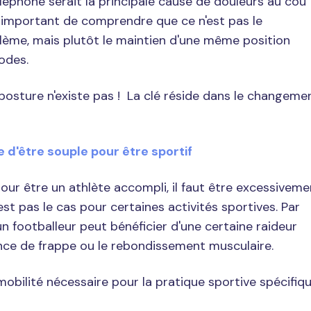
téléphone serait la principale cause de douleurs au cou
t important de comprendre que ce n'est pas le
lème, mais plutôt le maintien d'une même position
odes.
e posture n'existe pas !
La clé réside dans le changeme
re d'être souple pour être sportif
ur être un athlète accompli, il faut être excessiveme
st pas le cas pour certaines activités sportives. Par
n footballeur peut bénéficier d'une certaine raideur
nce de frappe ou le rebondissement musculaire.
a mobilité nécessaire pour la pratique sportive spécifiq