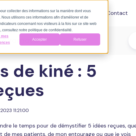
 pour collecter des informations sur la manière dont vous
A propos
Ressources
Tarifs
Contact
Nous utilisons ces informations afin d'améliorer et de
ndicateurs concernant nos visiteurs à la fois sur ce site web
 consultez notre politique de confidentialité.
r mes
d'Axomove
Accepter
Refuser
rences
s de kiné : 5
eçues
 2023 11:21:00
rendre le temps pour
de démystifier 5 idées reçues, qu
art de mes patients, de mon entourage ou que je vois