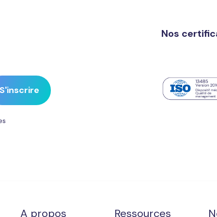
Nos certifi
es
A propos
Ressources
N