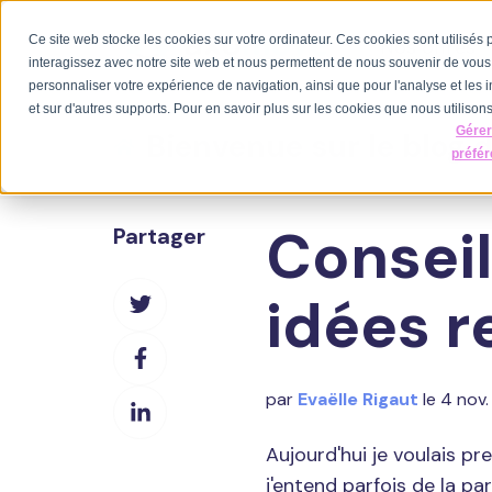
Ce site web stocke les cookies sur votre ordinateur. Ces cookies sont utilisés
Nos offres
interagissez avec notre site web et nous permettent de nous souvenir de vous. 
personnaliser votre expérience de navigation, ainsi que pour l'analyse et les i
et sur d'autres supports. Pour en savoir plus sur les cookies que nous utilisons,
Gére
Bienvenue sur le blog 
préfé
Conseil
Partager
Partager
idées r
sur
Partager
Twitter
sur
par
Evaëlle Rigaut
le 4 nov.
Partager
Facebook
sur
Aujourd'hui je voulais p
LinkedIn
j'entend parfois de la p