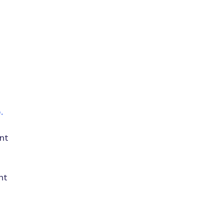
e.
nt
nt