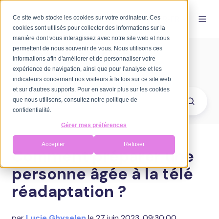
Ce site web stocke les cookies sur votre ordinateur. Ces
FR-FR
cookies sont utilisés pour collecter des informations sur la
manière dont vous interagissez avec notre site web et nous
permettent de nous souvenir de vous. Nous utilisons ces
Bienvenue sur le blog
informations afin d'améliorer et de personnaliser votre
d'Axomove
expérience de navigation, ainsi que pour l'analyse et les
indicateurs concernant nos visiteurs à la fois sur ce site web
et sur d'autres supports. Pour en savoir plus sur les cookies
que nous utilisons, consultez notre politique de
confidentialité.
Gérer mes préférences
Accepter
Refuser
Comment préparer une
personne âgée à la télé
réadaptation ?
par
Lucie Ghyselen
le 27 juin 2023, 09:30:00