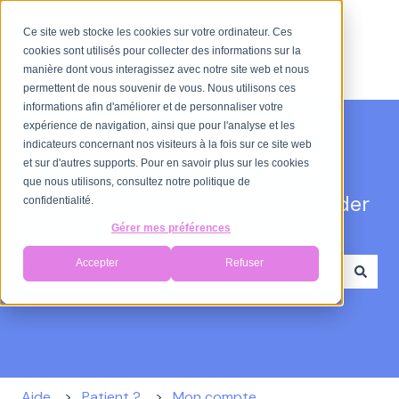
Ce site web stocke les cookies sur votre ordinateur. Ces
cookies sont utilisés pour collecter des informations sur la
manière dont vous interagissez avec notre site web et nous
permettent de nous souvenir de vous. Nous utilisons ces
informations afin d'améliorer et de personnaliser votre
expérience de navigation, ainsi que pour l'analyse et les
indicateurs concernant nos visiteurs à la fois sur ce site web
et sur d'autres supports. Pour en savoir plus sur les cookies
que nous utilisons, consultez notre politique de
Bonjour. Comment puis-je vous aider
confidentialité.
?
Gérer mes préférences
Accepter
Refuser
Il n'y a aucune suggestion car le champ de recherche
Aide
Patient ?
Mon compte