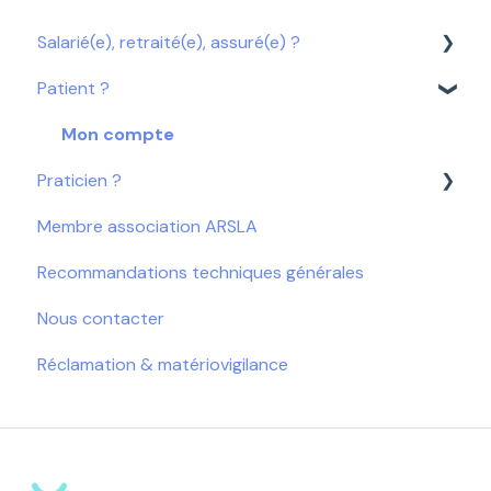
Salarié(e), retraité(e), assuré(e) ?
Patient ?
Télésoin & Messagerie
Vous êtes un affilié Allianz ?
Mon compte
Praticien ?
Mon compte
Membre association ARSLA
Mes exercices
Télésoin
Recommandations techniques générales
Mon contenu éducatif
Comprendre le service Axomove
Nous contacter
Catalogue d'exercices
Réclamation & matériovigilance
Programmes
Patient
Suivi d'activité du patient