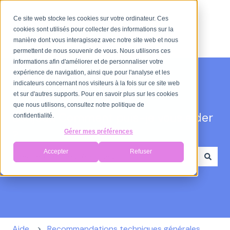
Ce site web stocke les cookies sur votre ordinateur. Ces
cookies sont utilisés pour collecter des informations sur la
manière dont vous interagissez avec notre site web et nous
permettent de nous souvenir de vous. Nous utilisons ces
informations afin d'améliorer et de personnaliser votre
expérience de navigation, ainsi que pour l'analyse et les
indicateurs concernant nos visiteurs à la fois sur ce site web
et sur d'autres supports. Pour en savoir plus sur les cookies
que nous utilisons, consultez notre politique de
Bonjour. Comment puis-je vous aider
confidentialité.
?
Gérer mes préférences
Accepter
Refuser
Il n'y a aucune suggestion car le champ de recherche
Aide
Recommandations techniques générales