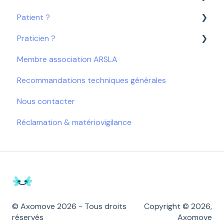
Patient ?
Télésoin & Messagerie
Praticien ?
Vous êtes un affilié Allianz ?
Mon compte
Membre association ARSLA
Mon compte
Télésoin
Recommandations techniques générales
Mes exercices
Comprendre le service Axomove
Nous contacter
Mon contenu éducatif
Catalogue d'exercices
Réclamation & matériovigilance
Programmes
Patient
Suivi d'activité du patient
Vidéos d'éducation thérapeutique
Compte
© Axomove 2026 - Tous droits
Copyright © 2026,
réservés
Axomove