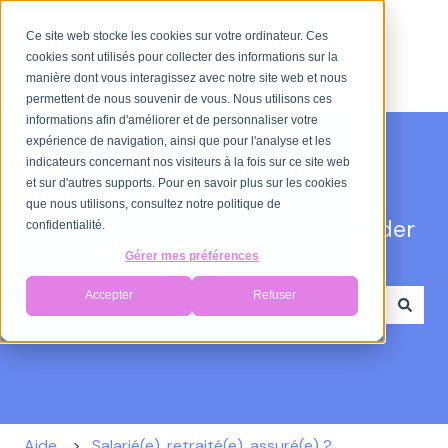
Ce site web stocke les cookies sur votre ordinateur. Ces
cookies sont utilisés pour collecter des informations sur la
manière dont vous interagissez avec notre site web et nous
permettent de nous souvenir de vous. Nous utilisons ces
informations afin d'améliorer et de personnaliser votre
expérience de navigation, ainsi que pour l'analyse et les
indicateurs concernant nos visiteurs à la fois sur ce site web
et sur d'autres supports. Pour en savoir plus sur les cookies
que nous utilisons, consultez notre politique de
Bonjour. Comment puis-je vous aider
confidentialité.
?
Gérer mes préférences
Accepter
Refuser
Il n'y a aucune suggestion car le champ de recherche
Aide
Salarié(e), retraité(e), assuré(e) ?