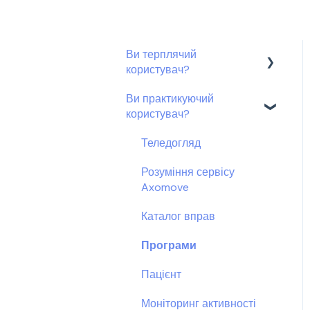
Ви терплячий
користувач?
Ви практикуючий
Мій рахунок
користувач?
Теледогляд
Розуміння сервісу
Axomove
Каталог вправ
Програми
Пацієнт
Моніторинг активності