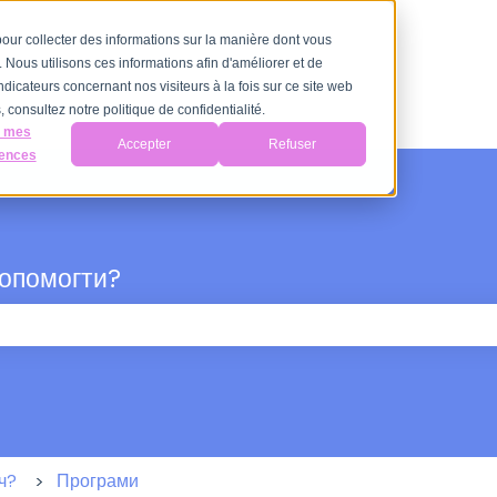
 pour collecter des informations sur la manière dont vous
Nous utilisons ces informations afin d'améliorer et de
ndicateurs concernant nos visiteurs à la fois sur ce site web
 consultez notre politique de confidentialité.
r mes
Accepter
Refuser
rences
допомогти?
пошуку пусте.
ч?
Програми