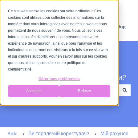
Українська
Показати додаткове меню для перекладу
Ce site web stocke les cookies sur votre ordinateur. Ces
cookies sont utilisés pour collecter des informations sur la
manière dont vous interagissez avec notre site web et nous
Axoblog
permettent de nous souvenir de vous. Nous utilisons ces
informations afin d'améliorer et de personnaliser votre
expérience de navigation, ainsi que pour l'analyse et les
indicateurs concernant nos visiteurs à la fois sur ce site web
et sur d'autres supports. Pour en savoir plus sur les cookies
que nous utilisons, consultez notre politique de
confidentialité.
Добрий день. Чим можу допомогти?
Gérer mes préférences
Accepter
Refuser
Немає пропозицій, оскільки поле пошуку пусте.
Aide
Ви терплячий користувач?
Мій рахунок