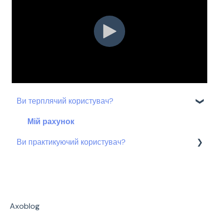
Ви терплячий користувач?
Мій рахунок
Ви практикуючий користувач?
Теледогляд
Розуміння сервісу Axomove
Каталог вправ
Axoblog