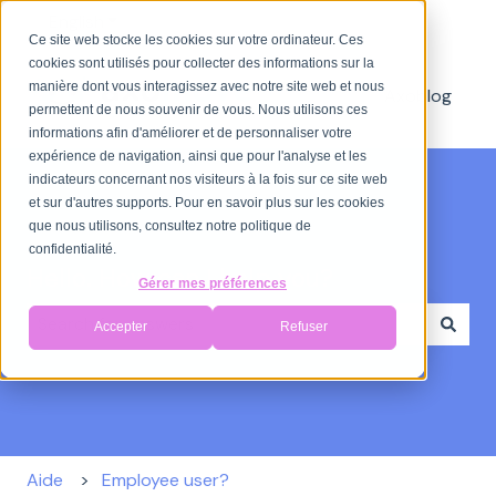
English
Show submenu for translations
Ce site web stocke les cookies sur votre ordinateur. Ces
cookies sont utilisés pour collecter des informations sur la
manière dont vous interagissez avec notre site web et nous
Axoblog
permettent de nous souvenir de vous. Nous utilisons ces
informations afin d'améliorer et de personnaliser votre
expérience de navigation, ainsi que pour l'analyse et les
indicateurs concernant nos visiteurs à la fois sur ce site web
et sur d'autres supports. Pour en savoir plus sur les cookies
que nous utilisons, consultez notre politique de
confidentialité.
Hello. How can I help you?
Gérer mes préférences
Accepter
Refuser
There are no suggestions because the search field i
Aide
Employee user?