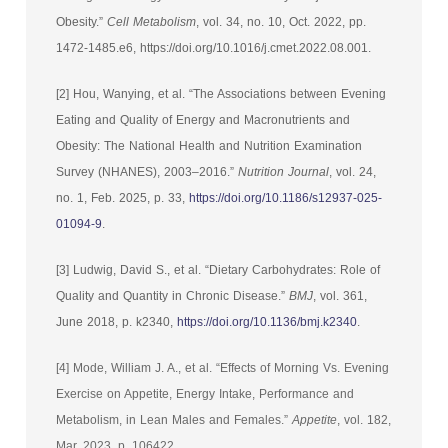
Obesity.”
Cell Metabolism
, vol. 34, no. 10, Oct. 2022, pp.
1472-1485.e6, https://doi.org/10.1016/j.cmet.2022.08.001.
[2] Hou, Wanying, et al. “The Associations between Evening
Eating and Quality of Energy and Macronutrients and
Obesity: The National Health and Nutrition Examination
Survey (NHANES), 2003–2016.”
Nutrition Journal
, vol. 24,
no. 1, Feb. 2025, p. 33,
https://doi.org/10.1186/s12937-025-
01094-9
.
[3] Ludwig, David S., et al. “Dietary Carbohydrates: Role of
Quality and Quantity in Chronic Disease.”
BMJ
, vol. 361,
June 2018, p. k2340,
https://doi.org/10.1136/bmj.k2340
.
[4] Mode, William J. A., et al. “Effects of Morning Vs. Evening
Exercise on Appetite, Energy Intake, Performance and
Metabolism, in Lean Males and Females.”
Appetite
, vol. 182,
Mar. 2023, p. 106422,